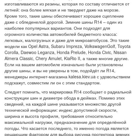
изготавливаются из резины, которая по составу отличается от
летней: она более мягкая и не твердеет даже на морозе.
Кроме того, такие шины обеспечивают хорошее сцепление
даже с обледенелой дорогой. Зимние шины R14 – один из
наиболее популярных вариантов. Они подходят для
огромного количества автомобилей бюджетного класса:
легковых, малогрузных и даже для микроавтобусов. Это такие
модели как Opel Astra, Subaru Impreza, VolkswagenGolf, Toyota
Corolla, Daewoo Leganza, Honda Prelude, Honda Civic, Nissan
Almera Classic, Chery Amulet, KiaRio II, а также многие другие.
Если на вашем автомобиле изначально были установлены
другие шины, и вы не уверены в том, подойдёт ли R14,
менеджеры интернет-магазина kalesa.kiev.ua с удовольствием
подскажут, совместим ли он с этим стандартом.
Следует помнить, что маркировка R14 сообщает о радиальной
конструкции шин и диаметре обода в дюймах. Помимо этих
сведений, на каждой шине указывается множество другой
технической информации: индекс допустимой скорости,
ширина и высота профиля, требования относительно
максимальной нагрузки, предназначение для определённой
погоды. Что касается последнего, то именно погода является
решающим фактором для выбора рисунка протектора зимних