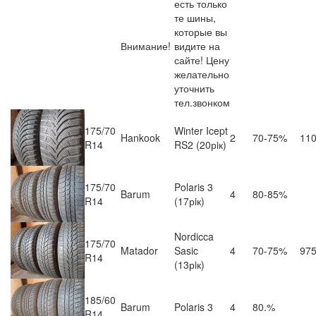
есть только
те шины,
которые вы
Внимание!
видите на
сайте! Цену
желательно
уточнить
тел.звонком
175/70
Winter Icept
Hankook
2
70-75%
11
R14
RS2 (20рiк)
175/70
Polaris 3
Barum
4
80-85%
R14
(17рiк)
Nordicca
175/70
Matador
Sasic
4
70-75%
97
R14
(13рiк)
185/60
Barum
Polaris 3
4
80.%
R14