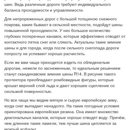
шин. Ведь различные дороги требуют индивидуального
баланса проходимости и управляемости.
Для непрореженных дорог с большой толщиною снежного
покрова, какие бывают в сельской местности, подойдут шины
повышенной проходимости. У них большое количество
глубоких поперечных канавок, которые эффективно отводят от
контактного пятна снег или слякоть. Актуальны такие зимние
шины и для города, когда после сильного снегопада дороги
попросту не успевают хорошо расчистить.
Если же вам чаще приходится ездить по обледенелым
дорогам, нежели по заснеженным, то идеальным решением
станут скандинавские зимние шины R14. В рисунке такого
протектора преобладают ромбовидные фигуры, которые
крошат верхний слой льда и дают хорошее сцепление со
скользкой поверхностью.
Но все чаще мы видим мягкую и сырую европейскую зиму,
когда снег выпадает ненадолго. На такие погодные условия
ориентирована европейская резина. Она имеет множество
диагональных каналов, которые хорошо отводят воду. Причём,
чем длиннее такие ламели, тем лучше шина цепляется за
мокрый асфальт.