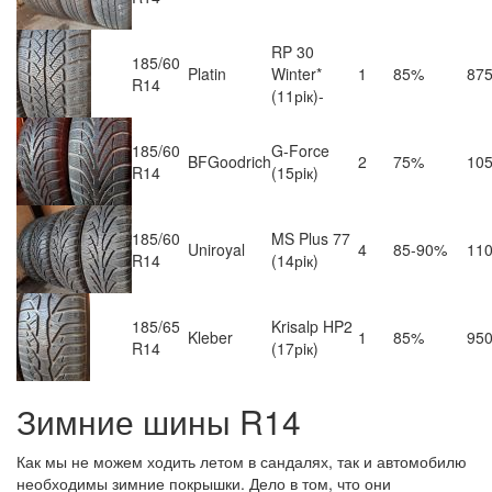
RP 30
185/60
Platin
Winter*
1
85%
87
R14
(11рiк)-
185/60
G-Force
BFGoodrich
2
75%
10
R14
(15рiк)
185/60
MS Plus 77
Uniroyal
4
85-90%
11
R14
(14рiк)
185/65
Krisalp HP2
Kleber
1
85%
95
R14
(17рiк)
Зимние шины R14
Как мы не можем ходить летом в сандалях, так и автомобилю
необходимы зимние покрышки. Дело в том, что они