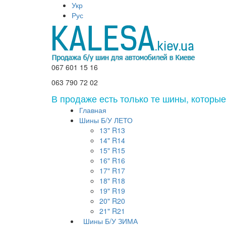
Укр
Рус
067 601 15 16
063 790 72 02
В продаже есть только те шины, которы
Главная
Шины Б/У ЛЕТО
13"
R13
14"
R14
15"
R15
16"
R16
17"
R17
18"
R18
19"
R19
20"
R20
21"
R21
Шины Б/У ЗИМА