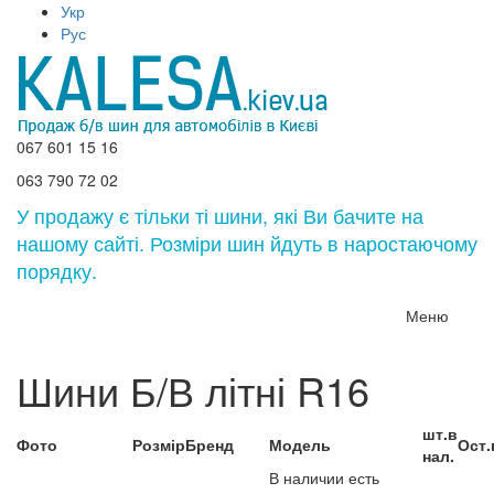
Укр
Рус
067 601 15 16
063 790 72 02
У продажу є тільки ті шини, які Ви бачите на
нашому сайті. Розміри шин йдуть в наростаючому
порядку.
Меню
Шини Б/В літні R16
шт.в
Фото
Розмір
Бренд
Модель
Ост.
нал.
В наличии есть