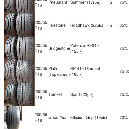
Pneumant
Summer (17год)-
2
75%
R16
205/55
Firestone
Roadhawk (22рiк)
2
65%
R16
205/55
Potenza RE040
Bridgestone
75%
R16
(12рiк)
205/55
Platin
RP 410 Diamant
75-8
R16
(Германия)
(18рiк)
205/55
Tomket
Sport (22рiк)
75.%
R16
205/55
Good Year
Efficient Grip (19рiк)-
70%
R16