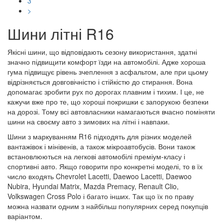
3
>
Шини літні R16
Якісні шини, що відповідають сезону використання, здатні
значно підвищити комфорт їзди на автомобілі. Адже хороша
гума підвищує рівень зчеплення з асфальтом, але при цьому
відрізняється довговічністю і стійкістю до стирання. Вона
допомагає зробити рух по дорогах плавним і тихим. І це, не
кажучи вже про те, що хороші покришки є запорукою безпеки
на дорозі. Тому всі автовласники намагаються вчасно поміняти
шини на своєму авто з зимових на літні і навпаки.
Шини з маркуванням R16 підходять для різних моделей
вантажівок і мінівенів, а також мікроавтобусів. Вони також
встановлюються на легкові автомобілі преміум-класу і
спортивні авто. Якщо говорити про конкретні моделі, то в їх
число входять Chevrolet Lacetti, Daewoo Lacetti, Daewoo
Nubira, Hyundai Matrix, Mazda Premacy, Renault Clio,
Volkswagen Cross Polo і багато інших. Так що їх по праву
можна назвати одним з найбільш популярних серед покупців
варіантом.