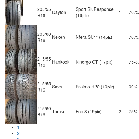
205/55
Sport BluResponse
Dayton
1
70.%
R16
(19рiк)-
205/60
Nexen
Nfera SU1* (14рiк)
70.%
R16
215/55
Hankook
Kinergo GT (17рiк)
75-8
R16
215/55
Sava
Eskimo HP2 (19рiк)
90%
R16
215/60
Tomket
Eco 3 (19рiк)-
2
75%
R16
1
2