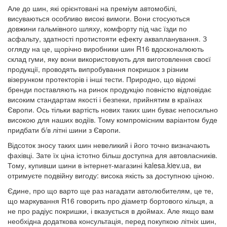
Але до шин, які орієнтовані на преміум автомобілі,
висуваються особливо високі вимоги. Вони стосуються
довжини гальмівного шляху, комфорту під час їзди по
асфальту, здатності протистояти ефекту аквапланування. З
огляду на це, щорічно виробники шин R16 вдосконалюють
склад гуми, яку вони використовують для виготовлення своєї
продукції, проводять випробування покришок з різним
візерунком протекторів і інші тести. Природно, що відомі
бренди поставляють на ринок продукцію повністю відповідає
високим стандартам якості і безпеки, прийнятим в країнах
Європи. Ось тільки вартість нових таких шин буває непосильно
високою для наших водіїв. Тому компромісним варіантом буде
придбати б/в літні шини з Європи.
Відсоток зносу таких шин невеликий і його точно визначають
фахівці. Зате їх ціна істотно більш доступна для автовласників.
Тому, купивши шини в інтернет-магазині kalesa.kiev.ua, ви
отримуєте подвійну вигоду: висока якість за доступною ціною.
Єдине, про що варто ще раз нагадати автолюбителям, це те,
що маркування R16 говорить про діаметр бортового кільця, а
не про радіус покришки, і вказується в дюймах. Але якщо вам
необхідна додаткова консультація, перед покупкою літніх шин,