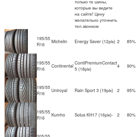
только те шины,
которые вы видите
на сайте! Цену
желательно уточнить
тел.звонком
195/55
Michelin
Energy Saver (12рiк)
2
85%
R16
195/55
ContiPremiumContact
Continental
4
90%
R16
5 (18рiк)
195/55
Uniroyal
Rain Sport 3 (19рiк)
2
95%
R16
195/55
Kumho
Solus KH17 (16рiк)-
2
80%
R16
205/55