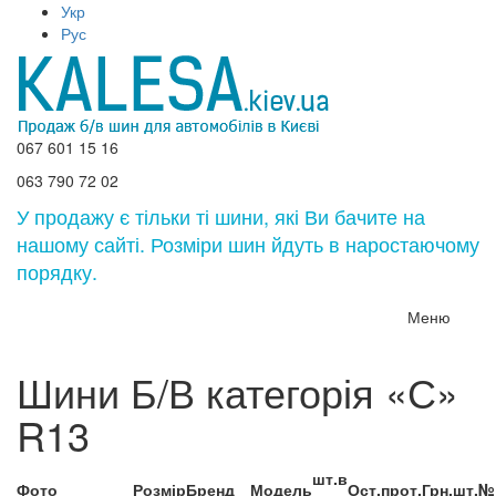
Укр
Рус
067 601 15 16
063 790 72 02
У продажу є тільки ті шини, які Ви бачите на
нашому сайті. Розміри шин йдуть в наростаючому
порядку.
Меню
Шини Б/В категорія «С»
R13
шт.в
Фото
Розмір
Бренд
Модель
Ост.прот.
Грн.шт.
№