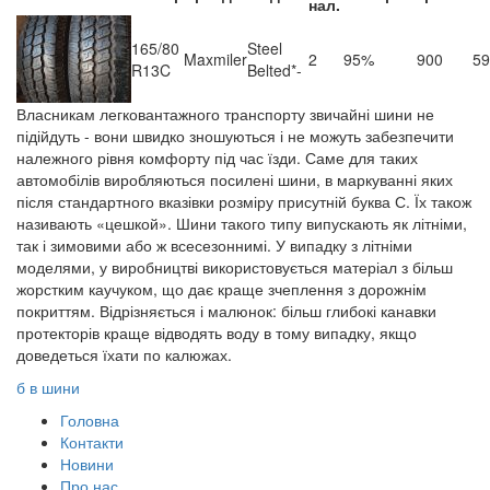
нал.
165/80
Steel
Maxmiler
2
95%
900
59
R13C
Belted*-
Власникам легковантажного транспорту звичайні шини не
підійдуть - вони швидко зношуються і не можуть забезпечити
належного рівня комфорту під час їзди. Саме для таких
автомобілів виробляються посилені шини, в маркуванні яких
після стандартного вказівки розміру присутній буква С. Їх також
називають «цешкой». Шини такого типу випускають як літніми,
так і зимовими або ж всесезоннимі. У випадку з літніми
моделями, у виробництві використовується матеріал з більш
жорстким каучуком, що дає краще зчеплення з дорожнім
покриттям. Відрізняється і малюнок: більш глибокі канавки
протекторів краще відводять воду в тому випадку, якщо
доведеться їхати по калюжах.
б в шини
Головна
Контакти
Новини
Про нас